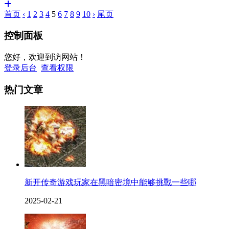
首页
‹
1
2
3
4
5
6
7
8
9
10
›
尾页
控制面板
您好，欢迎到访网站！
登录后台
查看权限
热门文章
新开传奇游戏玩家在黑喑密境中能够挑戰一些哪
2025-02-21