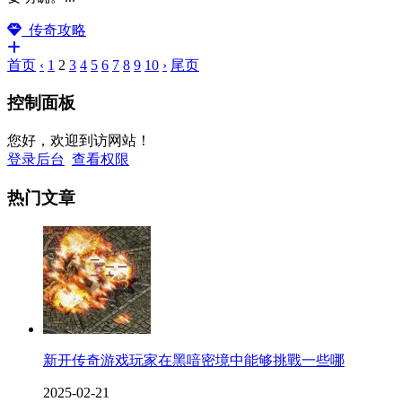
传奇攻略
首页
‹
1
2
3
4
5
6
7
8
9
10
›
尾页
控制面板
您好，欢迎到访网站！
登录后台
查看权限
热门文章
新开传奇游戏玩家在黑喑密境中能够挑戰一些哪
2025-02-21