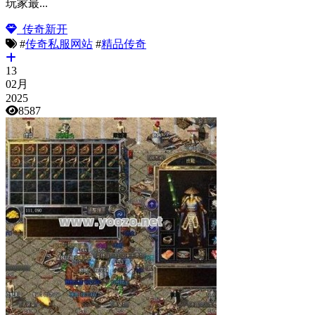
玩家最...
传奇新开
#
传奇私服网站
#
精品传奇
13
02月
2025
8587