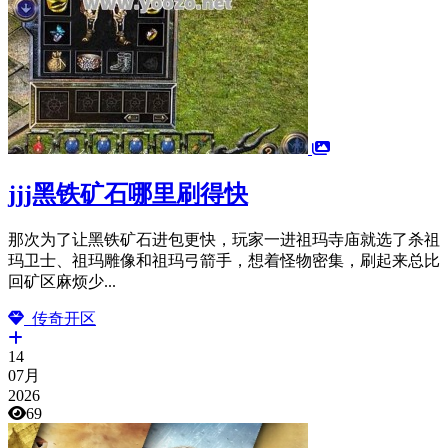
jjj黑铁矿石哪里刷得快
那次为了让黑铁矿石进包更快，玩家一进祖玛寺庙就选了杀祖
玛卫士、祖玛雕像和祖玛弓箭手，想着怪物密集，刷起来总比
回矿区麻烦少...
传奇开区
14
07月
2026
69