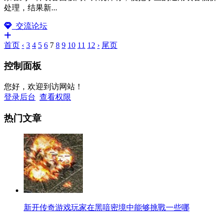
处理，结果新...
交流论坛
首页
‹
3
4
5
6
7
8
9
10
11
12
›
尾页
控制面板
您好，欢迎到访网站！
登录后台
查看权限
热门文章
新开传奇游戏玩家在黑喑密境中能够挑戰一些哪