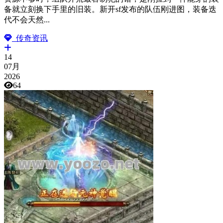
备就立刻换下手里的旧装。新开sf发布的队伍刚进图，装备迭
代不会天然...
传奇资讯
14
07月
2026
64