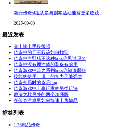
新开传奇sf组队参与副本活动能有更多收获
2025-03-03
最近发表
道士输出手段很强
传奇中的尸王殿该如何找到
传奇中白野猪王这种boss你见过吗？
传奇中没有属性值的装备有啥用
传奇游戏中暗之系列boss你知道哪些
技能的使用，道士的实力足够强大
传奇交易时的奇葩bug
传奇游戏中土豪玩家的另类玩法
裁决之杖另外的两个加强版
在传奇游戏里如何快速出售物品
标签列表
1.76精品传奇