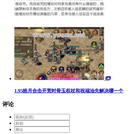
1.95皓月合击开荒时骨玉权杖和祝福油先解决哪一个
评论