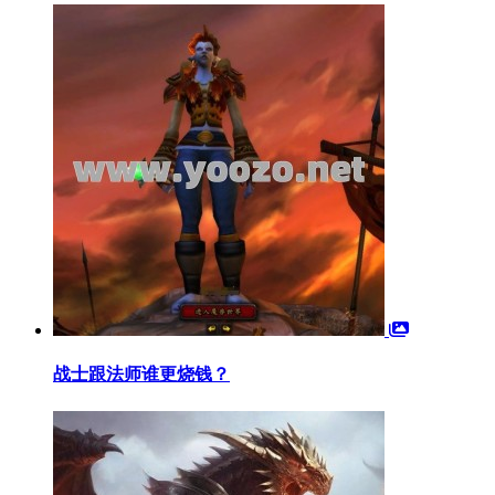
战士跟法师谁更烧钱？