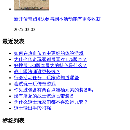
新开传奇sf组队参与副本活动能有更多收获
2025-03-03
最近发表
如何在热血传奇中更好的体验游戏
为什么传奇玩家都最喜欢1.76版本？
好搜服1.80版本最大的特色是什么？
战士跟法师谁更烧钱？
行会活动任务，玩家你知道哪些
尝试玩一玩传奇游戏
你见过包含有两百点准确元素的装备吗
没有屠龙的战士该这么带装备
为什么道士玩家们都不喜欢运九套？
道士输出手段很强
标签列表