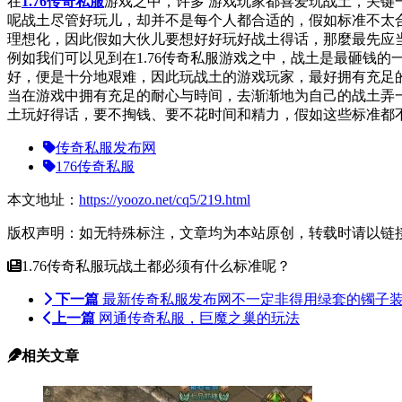
在
1.76传奇私服
游戏之中，许多 游戏玩家都喜爱玩战土，关键
呢战土尽管好玩儿，却并不是每个人都合适的，假如标准不太
理想化，因此假如大伙儿要想好好玩好战土得话，那麼最先应
例如我们可以见到在1.76传奇私服游戏之中，战土是最砸钱
好，便是十分地艰难，因此玩战土的游戏玩家，最好拥有充足
当在游戏中拥有充足的耐心与時间，去渐渐地为自己的战土弄
土玩好得话，要不掏钱、要不花时间和精力，假如这些标准都
传奇私服发布网
176传奇私服
本文地址：
https://yoozo.net/cq5/219.html
版权声明：如无特殊标注，文章均为本站原创，转载时请以链
1.76传奇私服玩战土都必须有什么标准呢？
下一篇
最新传奇私服发布网不一定非得用绿套的镯子
上一篇
网通传奇私服，巨魔之巢的玩法
相关文章