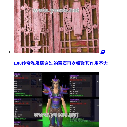
1.80传奇私服镶嵌过的宝石再次镶嵌其作用不大