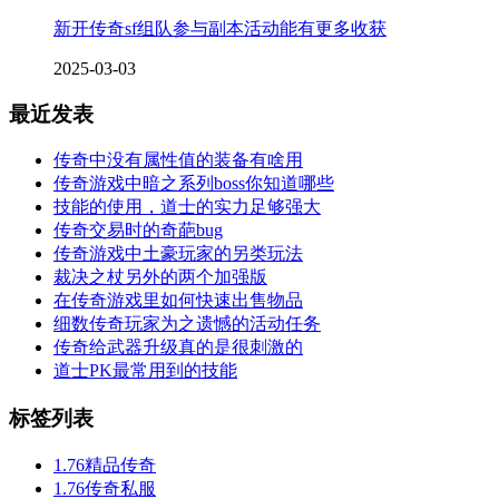
新开传奇sf组队参与副本活动能有更多收获
2025-03-03
最近发表
传奇中没有属性值的装备有啥用
传奇游戏中暗之系列boss你知道哪些
技能的使用，道士的实力足够强大
传奇交易时的奇葩bug
传奇游戏中土豪玩家的另类玩法
裁决之杖另外的两个加强版
在传奇游戏里如何快速出售物品
细数传奇玩家为之遗憾的活动任务
传奇给武器升级真的是很刺激的
道士PK最常用到的技能
标签列表
1.76精品传奇
1.76传奇私服