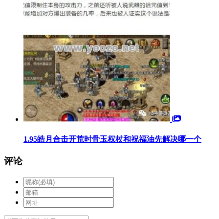
1.95皓月合击开荒时骨玉权杖和祝福油先解决哪一个
评论