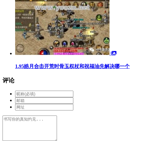
1.95皓月合击开荒时骨玉权杖和祝福油先解决哪一个
评论