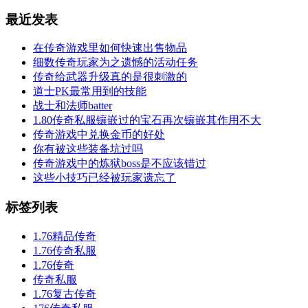
最近发表
在传奇游戏里如何快速出售物品
细数传奇玩家为之遗憾的活动任务
传奇给武器升级真的是很刺激的
道士PK最常用到的技能
战士和法师batter
1.80传奇私服镶嵌过的宝石再次镶嵌其作用不大
传奇游戏中兑换金币的好处
你有被这些装备坑过吗
传奇游戏中的炼狱boss是不应该错过
这些小技巧已经被玩家遗忘了
标签列表
1.76精品传奇
1.76传奇私服
1.76传奇
传奇私服
1.76复古传奇