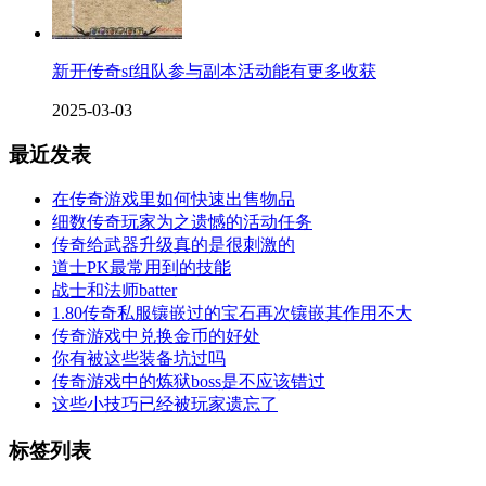
新开传奇sf组队参与副本活动能有更多收获
2025-03-03
最近发表
在传奇游戏里如何快速出售物品
细数传奇玩家为之遗憾的活动任务
传奇给武器升级真的是很刺激的
道士PK最常用到的技能
战士和法师batter
1.80传奇私服镶嵌过的宝石再次镶嵌其作用不大
传奇游戏中兑换金币的好处
你有被这些装备坑过吗
传奇游戏中的炼狱boss是不应该错过
这些小技巧已经被玩家遗忘了
标签列表