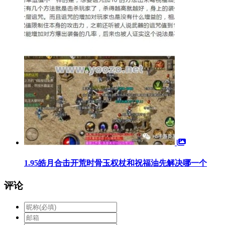
1.95皓月合击开荒时骨玉权杖和祝福油先解决哪一个
评论