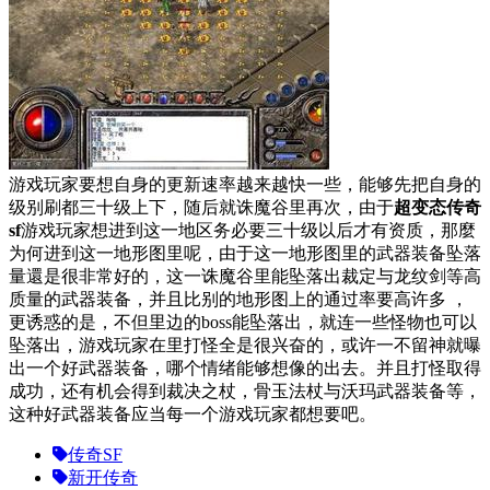
游戏玩家要想自身的更新速率越来越快一些，能够先把自身的
级别刷都三十级上下，随后就诛魔谷里再次，由于
超变态传奇
sf
游戏玩家想进到这一地区务必要三十级以后才有资质，那麼
为何进到这一地形图里呢，由于这一地形图里的武器装备坠落
量還是很非常好的，这一诛魔谷里能坠落出裁定与龙纹剑等高
质量的武器装备，并且比别的地形图上的通过率要高许多 ，
更诱惑的是，不但里边的boss能坠落出，就连一些怪物也可以
坠落出，游戏玩家在里打怪全是很兴奋的，或许一不留神就曝
出一个好武器装备，哪个情绪能够想像的出去。并且打怪取得
成功，还有机会得到裁决之杖，骨玉法杖与沃玛武器装备等，
这种好武器装备应当每一个游戏玩家都想要吧。
传奇SF
新开传奇