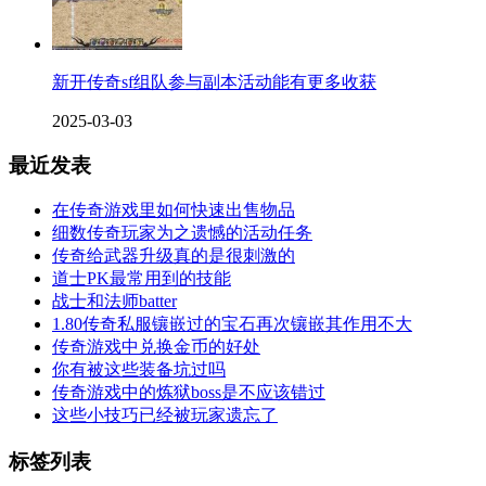
新开传奇sf组队参与副本活动能有更多收获
2025-03-03
最近发表
在传奇游戏里如何快速出售物品
细数传奇玩家为之遗憾的活动任务
传奇给武器升级真的是很刺激的
道士PK最常用到的技能
战士和法师batter
1.80传奇私服镶嵌过的宝石再次镶嵌其作用不大
传奇游戏中兑换金币的好处
你有被这些装备坑过吗
传奇游戏中的炼狱boss是不应该错过
这些小技巧已经被玩家遗忘了
标签列表