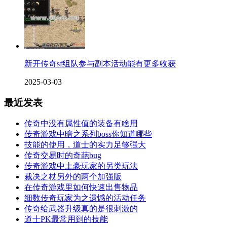
新开传奇sf组队参与副本活动能有更多收获
2025-03-03
最近发表
传奇中没有属性值的装备有啥用
传奇游戏中暗之系列boss你知道哪些
技能的使用，道士的实力足够强大
传奇交易时的奇葩bug
传奇游戏中土豪玩家的另类玩法
裁决之杖另外的两个加强版
在传奇游戏里如何快速出售物品
细数传奇玩家为之遗憾的活动任务
传奇给武器升级真的是很刺激的
道士PK最常用到的技能