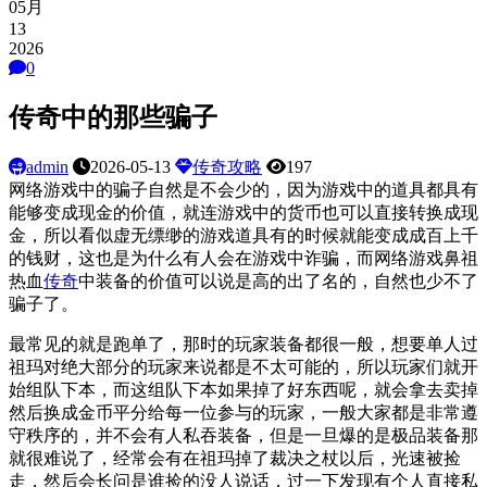
05月
13
2026
0
传奇中的那些骗子
admin
2026-05-13
传奇攻略
197
网络游戏中的骗子自然是不会少的，因为游戏中的道具都具有
能够变成现金的价值，就连游戏中的货币也可以直接转换成现
金，所以看似虚无缥缈的游戏道具有的时候就能变成成百上千
的钱财，这也是为什么有人会在游戏中诈骗，而网络游戏鼻祖
热血
传奇
中装备的价值可以说是高的出了名的，自然也少不了
骗子了。
最常见的就是跑单了，那时的玩家装备都很一般，想要单人过
祖玛对绝大部分的玩家来说都是不太可能的，所以玩家们就开
始组队下本，而这组队下本如果掉了好东西呢，就会拿去卖掉
然后换成金币平分给每一位参与的玩家，一般大家都是非常遵
守秩序的，并不会有人私吞装备，但是一旦爆的是极品装备那
就很难说了，经常会有在祖玛掉了裁决之杖以后，光速被捡
走，然后会长问是谁捡的没人说话，过一下发现有个人直接私