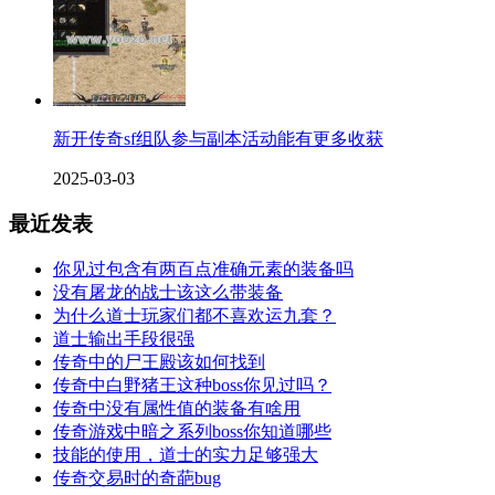
新开传奇sf组队参与副本活动能有更多收获
2025-03-03
最近发表
你见过包含有两百点准确元素的装备吗
没有屠龙的战士该这么带装备
为什么道士玩家们都不喜欢运九套？
道士输出手段很强
传奇中的尸王殿该如何找到
传奇中白野猪王这种boss你见过吗？
传奇中没有属性值的装备有啥用
传奇游戏中暗之系列boss你知道哪些
技能的使用，道士的实力足够强大
传奇交易时的奇葩bug