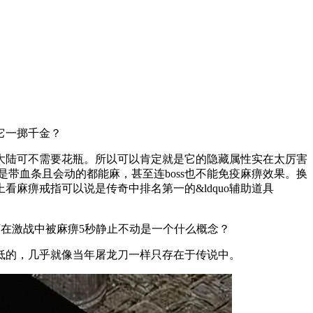
它一掷千金？
大陆可不需要花瓶。所以可以肯定就是它的隐藏属性实在太厉害
是带血条且会动的都能麻，甚至连boss也不能免疫麻痹效果。换
麻痹戒指可以说是传奇中排名第一的&ldquo辅助道具
下在激战中被麻痹5秒静止不动是一个什么概念？
低的，几乎就像当年屠龙刀一样只存在于传说中。