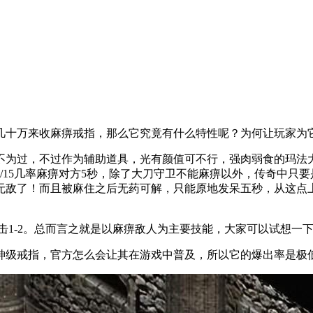
几十万来收麻痹戒指，那么它究竟有什么特性呢？为何让玩家为
不为过，不过作为辅助道具，光有颜值可不行，强肉弱食的玛法
15几率麻痹对方5秒，除了大刀守卫不能麻痹以外，传奇中只要
敌了！而且被麻住之后无药可解，只能原地发呆五秒，从这点上看
攻击1-2。总而言之就是以麻痹敌人为主要技能，大家可以试想一
神级戒指，官方怎么会让其在游戏中普及，所以它的爆出率是极